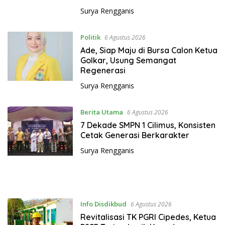
e
Surya Rengganis
n
g
g
Politik
6 Agustus 2026
a
Ade, Siap Maju di Bursa Calon Ketua
n
Golkar, Usung Semangat
Regenerasi
i
s
Surya Rengganis
Berita Utama
6 Agustus 2026
7 Dekade SMPN 1 Cilimus, Konsisten
Cetak Generasi Berkarakter
Surya Rengganis
Info Disdikbud
6 Agustus 2026
Revitalisasi TK PGRI Cipedes, Ketua