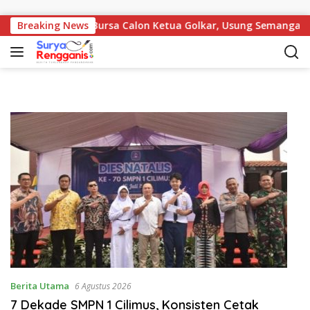
Langsung ke konten
e, Siap Maju di Bursa Calon Ketua Golkar, Usung Semangat Reg
Breaking News
Berita Utama
6 Agustus 2026
7 Dekade SMPN 1 Cilimus, Konsisten Cetak