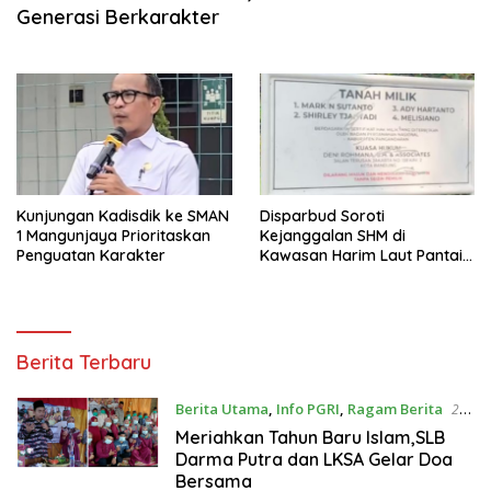
Generasi Berkarakter
Kunjungan Kadisdik ke SMAN
Disparbud Soroti
1 Mangunjaya Prioritaskan
Kejanggalan SHM di
Penguatan Karakter
Kawasan Harim Laut Pantai
Madasari
S
Berita Terbaru
u
r
Berita Utama
,
Info PGRI
,
Ragam Berita
26
y
Agustus 2020
Meriahkan Tahun Baru Islam,SLB
a
Darma Putra dan LKSA Gelar Doa
R
Bersama