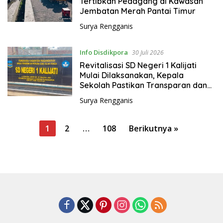
Tertibkan Pedagang di Kawasan
Jembatan Merah Pantai Timur
Surya Rengganis
Info Disdikpora
30 Juli 2026
Revitalisasi SD Negeri 1 Kalijati
Mulai Dilaksanakan, Kepala
Sekolah Pastikan Transparan dan
Sesuai Juknis
Surya Rengganis
P
1
2
…
108
Berikutnya »
a
g
i
n
a
s