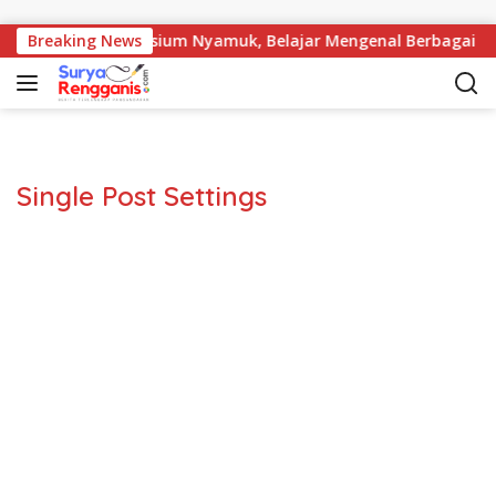
Langsung ke konten
wa SD Kunjungi Musium Nyamuk, Belajar Mengenal Berbagai Spe
Breaking News
Single Post Settings